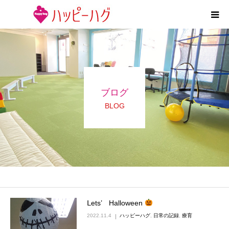
2つの特徴
5領域支援とお約束
ブログ
活動内容
BLOG
施設紹介
求人情報
運営会社
Ⅼets’ Halloween
2022.11.4
ハッピーハグ
,
日常の記録
,
療育