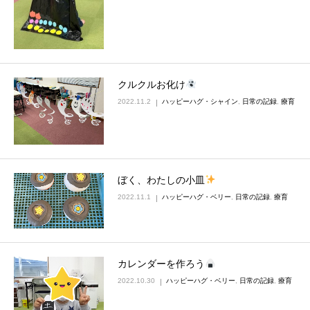
クルクルお化け
2022.11.2
ハッピーハグ・シャイン
,
日常の記録
,
療育
ぼく、わたしの小皿
2022.11.1
ハッピーハグ・ベリー
,
日常の記録
,
療育
カレンダーを作ろう
2022.10.30
ハッピーハグ・ベリー
,
日常の記録
,
療育