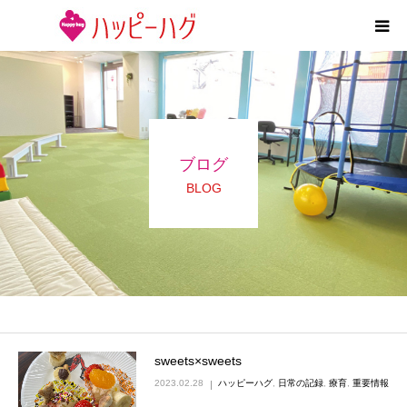
2つの特徴
5領域支援とお約束
ブログ
活動内容
BLOG
施設紹介
求人情報
運営会社
sweets×sweets
2023.02.28
ハッピーハグ
,
日常の記録
,
療育
,
重要情報