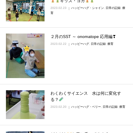
キッズ・ヨガ
2023.02.23
ハッピーハグ・シャイン
,
日常の記録
,
療
育
２月のSST ～ onomatope 応用編❣
2023.02.22
ハッピーハグ
,
日常の記録
,
療育
わくわくサイエンス 水は何に変化す
る？
2023.02.20
ハッピーハグ・ベリー
,
日常の記録
,
療育