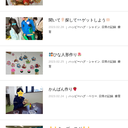
聞いて
探して
ゲットしよう
2023.02.28
ハッピーハグ・シャイン
,
日常の記録
,
療
育
ひな人形作り
2023.02.25
ハッピーハグ・シャイン
,
日常の記録
,
療
育
かんばん作り
2023.02.24
ハッピーハグ・ベリー
,
日常の記録
,
療育