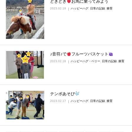
どきどき
お馬に乗ってみよう
2023.02.19
ハッピーハグ
,
日常の記録
,
療育
♪音符♪で
フルーツバスケット
2023.02.18
ハッピーハグ・ベリー
,
日常の記録
,
療育
テンポあそび
2023.02.17
ハッピーハグ
,
日常の記録
,
療育