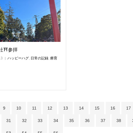
社⛩参拝
13
ハッピーハグ
,
日常の記録
,
療育
9
10
11
12
13
14
15
16
17
31
32
33
34
35
36
37
38