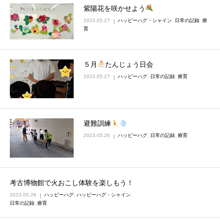
紫陽花を咲かせよう
2023.05.27
ハッピーハグ・シャイン
,
日常の記録
,
療
育
５月
たんじょう日会
2023.05.27
ハッピーハグ
,
日常の記録
,
療育
避難訓練
2023.05.26
ハッピーハグ
,
日常の記録
,
療育
考古博物館で火おこし体験を楽しもう！
2023.05.26
ハッピーハグ
,
ハッピーハグ・シャイン
,
日常の記録
,
療育