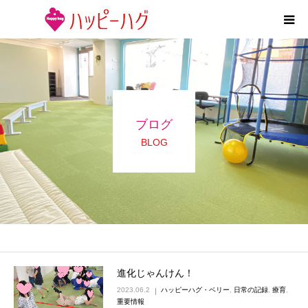
2つの特徴
5領域支援とお約束
ブログ
活動内容
BLOG
施設紹介
求人情報
運営会社
進化じゃんけん！
2023.06.2
ハッピーハグ・ベリー
,
日常の記録
,
療育
,
重要情報