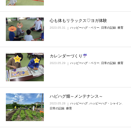
心も体もリラックス♡ヨガ体験
2023.05.31
ハッピーハグ・ベリー
,
日常の記録
,
療育
カレンダーづくり
2023.05.29
ハッピーハグ・ベリー
,
日常の記録
,
療育
ハピハグ畑～メンテナンス～
2023.05.28
ハッピーハグ
,
ハッピーハグ・シャイン
,
日常の記録
,
療育