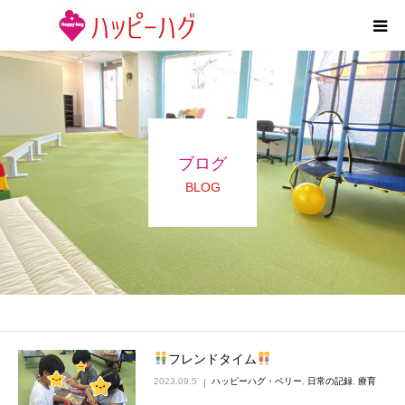
2つの特徴
5領域支援とお約束
ブログ
活動内容
BLOG
施設紹介
求人情報
運営会社
フレンドタイム
2023.09.5
ハッピーハグ・ベリー
,
日常の記録
,
療育