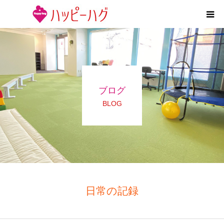
2つの特徴
5領域支援とお約束
ブログ
活動内容
BLOG
施設紹介
求人情報
運営会社
日常の記録