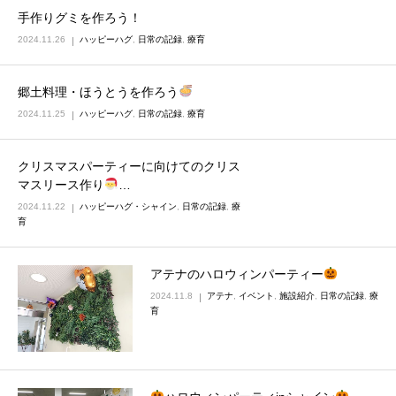
手作りグミを作ろう！
2024.11.26
ハッピーハグ
,
日常の記録
,
療育
郷土料理・ほうとうを作ろう
2024.11.25
ハッピーハグ
,
日常の記録
,
療育
クリスマスパーティーに向けてのクリス
マスリース作り
…
2024.11.22
ハッピーハグ・シャイン
,
日常の記録
,
療
育
アテナのハロウィンパーティー
2024.11.8
アテナ
,
イベント
,
施設紹介
,
日常の記録
,
療
育