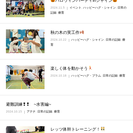
ハロウィンパーティinシャイン
2024.11.5
イベント
,
ハッピーハグ・シャイン
,
日常の
記録
,
療育
秋の木の実工作
2024.10.22
ハッピーハグ・シャイン
,
日常の記録
,
療
育
楽しく体を動かそう
2024.10.18
ハッピーハグ・プラム
,
日常の記録
,
療育
避難訓練❢❢ ~水害編~
2024.10.15
アテナ
,
日常の記録
,
療育
レッツ体幹トレーニング！