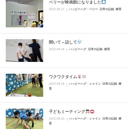
ベリーが映画館になりました
2022.09.17
ハッピーハグ・ベリー
,
日常の記録
,
療育
聞いて⇔話して
2022.09.16
ハッピーハグ
,
日常の記録
,
療育
ワクワクタイム
2022.09.16
ハッピーハグ・シャイン
,
日常の記録
,
療
育
子どもミーティング
2022.09.15
ハッピーハグ・シャイン
,
日常の記録
,
療
育