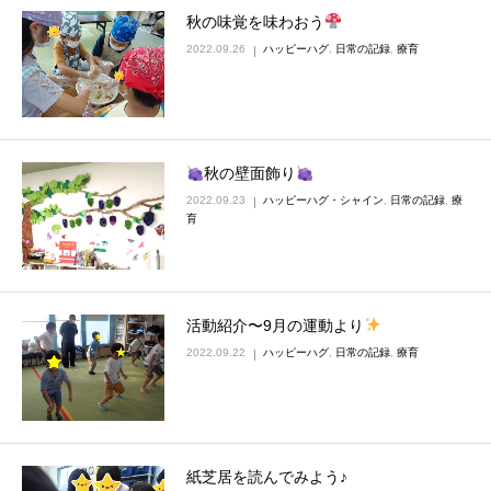
秋の味覚を味わおう
2022.09.26
ハッピーハグ
,
日常の記録
,
療育
秋の壁面飾り
2022.09.23
ハッピーハグ・シャイン
,
日常の記録
,
療
育
活動紹介〜9月の運動より
2022.09.22
ハッピーハグ
,
日常の記録
,
療育
紙芝居を読んでみよう♪