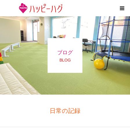
2つの特徴
5領域支援とお約束
ブログ
活動内容
BLOG
施設紹介
求人情報
運営会社
日常の記録