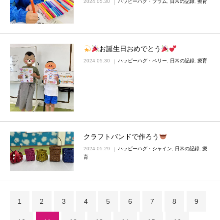
2024.05.30
ハッピーハグ・プラム
,
日常の記録
,
療育
お誕生日おめでとう
2024.05.30
ハッピーハグ・ベリー
,
日常の記録
,
療育
クラフトバンドで作ろう
2024.05.29
ハッピーハグ・シャイン
,
日常の記録
,
療
育
1
2
3
4
5
6
7
8
9