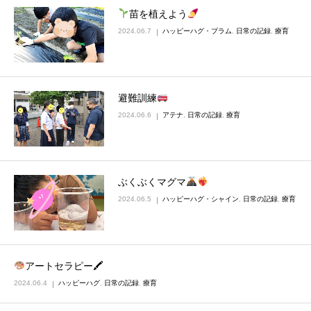
苗を植えよう
2024.06.7
ハッピーハグ・プラム
,
日常の記録
,
療育
避難訓練
2024.06.6
アテナ
,
日常の記録
,
療育
ぶくぶくマグマ
2024.06.5
ハッピーハグ・シャイン
,
日常の記録
,
療育
アートセラピー🖍
2024.06.4
ハッピーハグ
,
日常の記録
,
療育