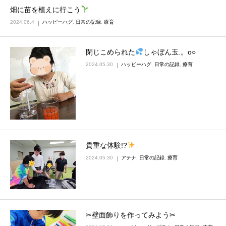
畑に苗を植えに行こう
2024.06.4
ハッピーハグ
,
日常の記録
,
療育
閉じこめられた
しゃぼん玉.。o○
2024.05.30
ハッピーハグ
,
日常の記録
,
療育
貴重な体験!?
2024.05.30
アテナ
,
日常の記録
,
療育
✂壁面飾りを作ってみよう✂