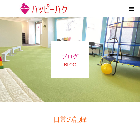
2つの特徴
5領域支援とお約束
ブログ
活動内容
BLOG
施設紹介
求人情報
運営会社
日常の記録