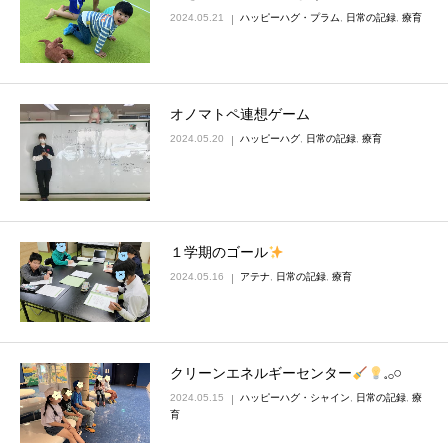
2024.05.21
ハッピーハグ・プラム
,
日常の記録
,
療育
オノマトペ連想ゲーム
2024.05.20
ハッピーハグ
,
日常の記録
,
療育
１学期のゴール
2024.05.16
アテナ
,
日常の記録
,
療育
クリーンエネルギーセンター
𓈒𓂂𓏸
2024.05.15
ハッピーハグ・シャイン
,
日常の記録
,
療
育