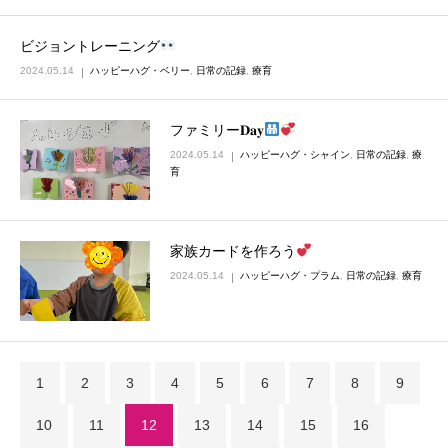
ビジョントレーニング
2024.05.14
ハッピーハグ・ベリー
,
日常の記録
,
療育
ファミリー‪𝐃𝐚𝐲‬
2024.05.14
ハッピーハグ・シャイン
,
日常の記録
,
療
育
家族カードを作ろう
2024.05.14
ハッピーハグ・プラム
,
日常の記録
,
療育
1
2
3
4
5
6
7
8
9
10
11
12
13
14
15
16