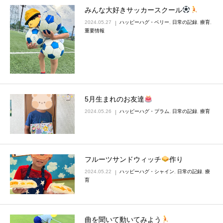
みんな大好きサッカースクール
2024.05.27
ハッピーハグ・ベリー
,
日常の記録
,
療育
,
重要情報
5月生まれのお友達
2024.05.26
ハッピーハグ・プラム
,
日常の記録
,
療育
フルーツサンドウィッチ
作り
2024.05.22
ハッピーハグ・シャイン
,
日常の記録
,
療
育
曲を聞いて動いてみよう