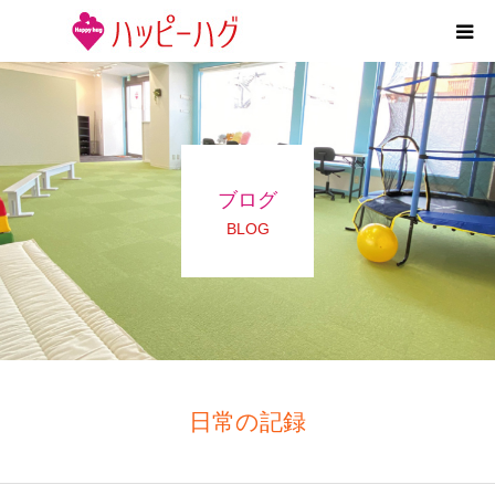
2つの特徴
5領域支援とお約束
ブログ
活動内容
BLOG
施設紹介
求人情報
運営会社
日常の記録