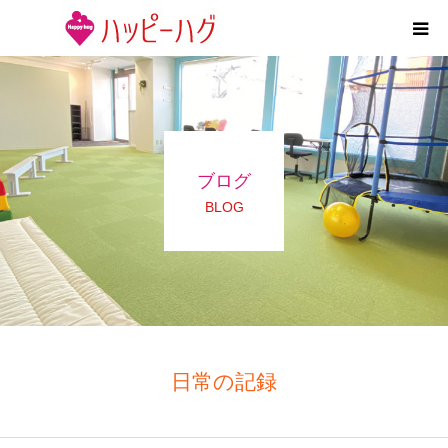
2つの特徴
5領域支援とお約束
ブログ
活動内容
BLOG
施設紹介
求人情報
運営会社
日常の記録