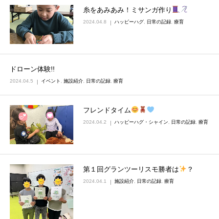
糸をあみあみ！ミサンガ作り
2024.04.8
ハッピーハグ
,
日常の記録
,
療育
ドローン体験!!
2024.04.5
イベント
,
施設紹介
,
日常の記録
,
療育
フレンドタイム
2024.04.2
ハッピーハグ・シャイン
,
日常の記録
,
療育
第１回グランツーリスモ勝者は
？
2024.04.1
施設紹介
,
日常の記録
,
療育