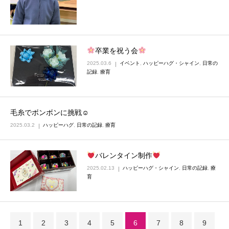
卒業を祝う会
2025.03.6
イベント
,
ハッピーハグ・シャイン
,
日常の
記録
,
療育
毛糸でボンボンに挑戦☺
2025.03.2
ハッピーハグ
,
日常の記録
,
療育
バレンタイン制作
2025.02.13
ハッピーハグ・シャイン
,
日常の記録
,
療
育
1
2
3
4
5
6
7
8
9