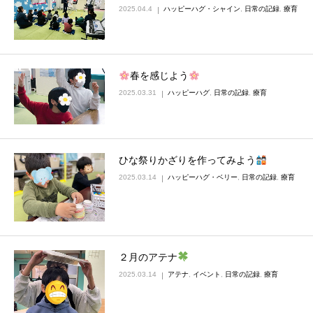
2025.04.4
ハッピーハグ・シャイン
,
日常の記録
,
療育
春を感じよう
2025.03.31
ハッピーハグ
,
日常の記録
,
療育
ひな祭りかざりを作ってみよう
2025.03.14
ハッピーハグ・ベリー
,
日常の記録
,
療育
２月のアテナ
2025.03.14
アテナ
,
イベント
,
日常の記録
,
療育