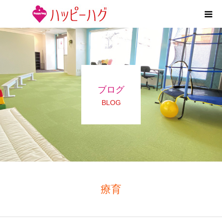
2つの特徴
5領域支援とお約束
ブログ
活動内容
BLOG
施設紹介
求人情報
運営会社
療育