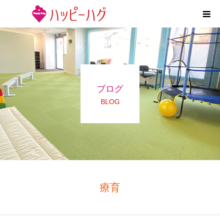
2つの特徴
5領域支援とお約束
ブログ
活動内容
BLOG
施設紹介
求人情報
運営会社
療育