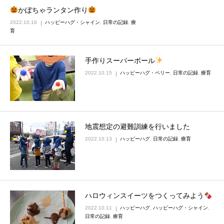
かぼちゃランタン作り
2022.10.16
ハッピーハグ・シャイン
,
日常の記録
,
療
育
手作りスーパーボール
2022.10.15
ハッピーハグ・ベリー
,
日常の記録
,
療育
地震想定の避難訓練を行いました
2022.10.13
ハッピーハグ
,
日常の記録
,
療育
ハロウィンスイーツをつくってみよう
2022.10.11
ハッピーハグ
,
ハッピーハグ・シャイン
,
日常の記録
,
療育