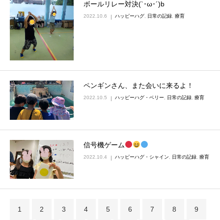
ボールリレー対決(`･ω･´)b
2022.10.6
ハッピーハグ
,
日常の記録
,
療育
ペンギンさん、また会いに来るよ！
2022.10.5
ハッピーハグ・ベリー
,
日常の記録
,
療育
信号機ゲーム
2022.10.4
ハッピーハグ・シャイン
,
日常の記録
,
療育
1
2
3
4
5
6
7
8
9