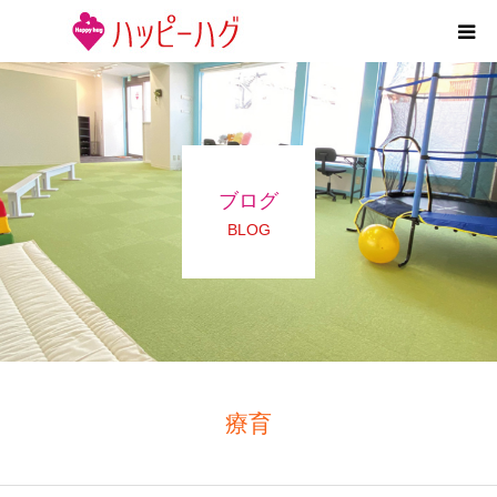
2つの特徴
5領域支援とお約束
ブログ
活動内容
BLOG
施設紹介
求人情報
運営会社
療育