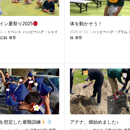
イン夏祭り2025
体を動かそう！
31
イベント
,
ハッピーハグ・シャイ
2025.07.15
ハッピーハグ・プラム
,
の記録
,
療育
録
,
療育
を想定した避難訓練
アテナ、畑始めました♪