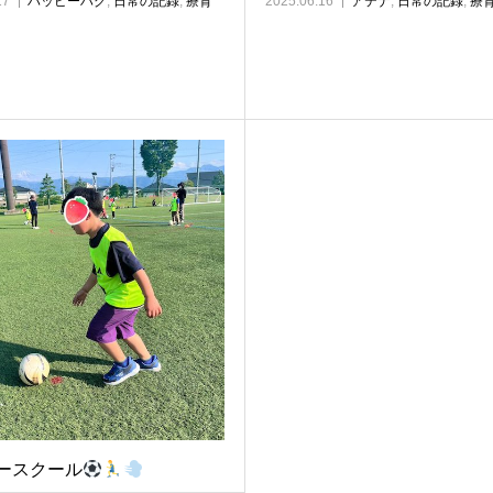
17
ハッピーハグ
,
日常の記録
,
療育
2025.06.16
アテナ
,
日常の記録
,
療
ースクール