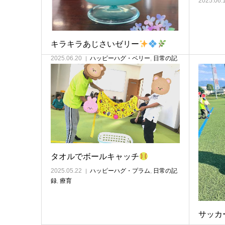
2025.06.
キラキラあじさいゼリー
2025.06.20
ハッピーハグ・ベリー
,
日常の記
録
,
療育
タオルでボールキャッチ
2025.05.22
ハッピーハグ・プラム
,
日常の記
録
,
療育
サッカ