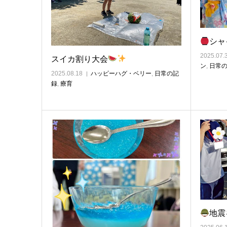
シャ
2025.07.
スイカ割り大会
ン
,
日常
2025.08.18
ハッピーハグ・ベリー
,
日常の記
録
,
療育
地震