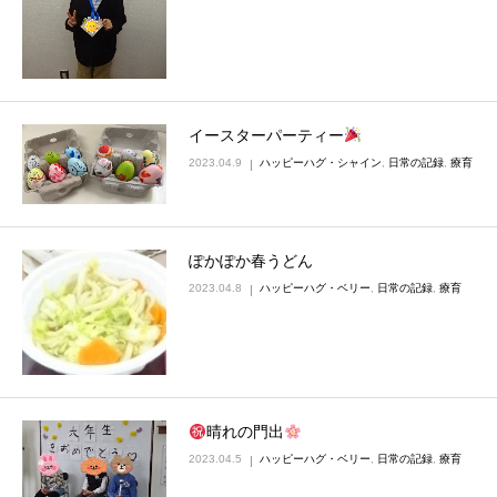
イースターパーティー
2023.04.9
ハッピーハグ・シャイン
,
日常の記録
,
療育
ぽかぽか春うどん
2023.04.8
ハッピーハグ・ベリー
,
日常の記録
,
療育
晴れの門出
2023.04.5
ハッピーハグ・ベリー
,
日常の記録
,
療育