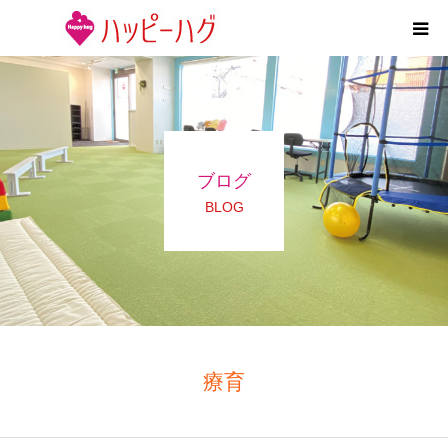
2つの特徴
5領域支援とお約束
ブログ
活動内容
BLOG
施設紹介
求人情報
運営会社
療育