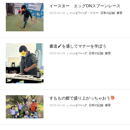
イースター エッグONスプーンレース
2023.04.19
ハッピーハグ・ベリー
,
日常の記録
,
療育
書道🖌を通してマナーを学ぼう
2023.04.19
ハッピーハグ
,
日常の記録
,
療育
すももの郷で盛り上がっちゃおう
2023.04.19
ハッピーハグ
,
日常の記録
,
療育