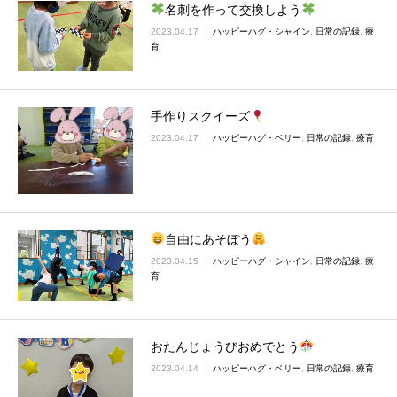
名刺を作って交換しよう
2023.04.17
ハッピーハグ・シャイン
,
日常の記録
,
療
育
手作りスクイーズ
2023.04.17
ハッピーハグ・ベリー
,
日常の記録
,
療育
自由にあそぼう
2023.04.15
ハッピーハグ・シャイン
,
日常の記録
,
療
育
おたんじょうびおめでとう
2023.04.14
ハッピーハグ・ベリー
,
日常の記録
,
療育