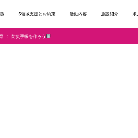
特徴
5領域支援とお約束
活動内容
施設紹介
求
育
防災手帳を作ろう