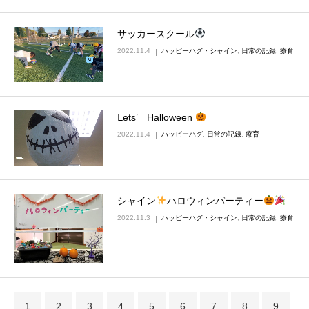
サッカースクール
2022.11.4
ハッピーハグ・シャイン
,
日常の記録
,
療育
Ⅼets’ Halloween
2022.11.4
ハッピーハグ
,
日常の記録
,
療育
シャイン
ハロウィンパーティー
2022.11.3
ハッピーハグ・シャイン
,
日常の記録
,
療育
1
2
3
4
5
6
7
8
9