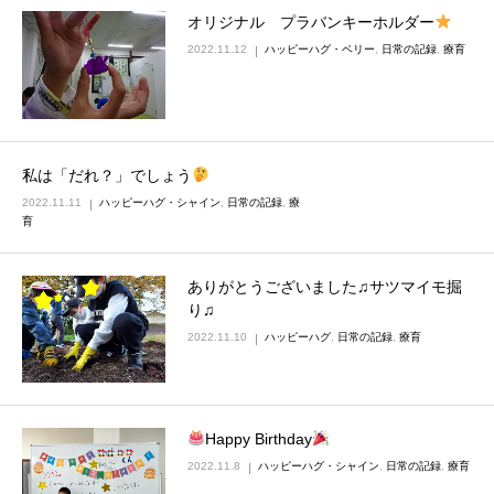
オリジナル プラバンキーホルダー
2022.11.12
ハッピーハグ・ベリー
,
日常の記録
,
療育
私は「だれ？」でしょう
2022.11.11
ハッピーハグ・シャイン
,
日常の記録
,
療
育
ありがとうございました♫サツマイモ掘
り♫
2022.11.10
ハッピーハグ
,
日常の記録
,
療育
Happy Birthday
2022.11.8
ハッピーハグ・シャイン
,
日常の記録
,
療育