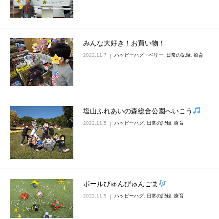
みんな大好き！お買い物！
2022.11.7
ハッピーハグ・ベリー
,
日常の記録
,
療育
塩山ふれあいの森総合公園へいこう
2022.11.5
ハッピーハグ
,
日常の記録
,
療育
ボールびゅんびゅんごま
2022.11.5
ハッピーハグ
,
日常の記録
,
療育