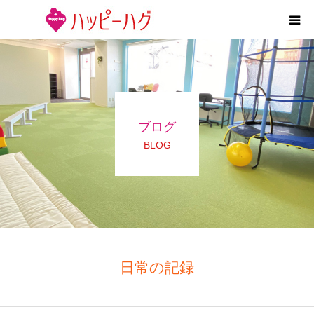
2つの特徴
5領域支援とお約束
ブログ
活動内容
BLOG
施設紹介
求人情報
運営会社
日常の記録