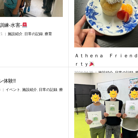
訓練-水害-
21
施設紹介
,
日常の記録
,
療育
Ａｔｈｅｎａ Ｆｒｉｅｎ
ｒｔｙ
2024.04.25
施設紹介
,
日常の記録
,
体験!!
5
イベント
,
施設紹介
,
日常の記録
,
療