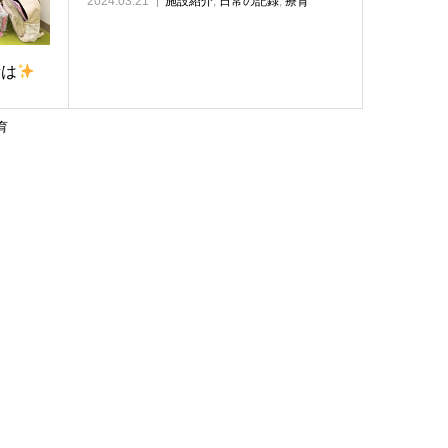
2024.03.21
施設紹介
,
日常の記録
,
療育
者は
育