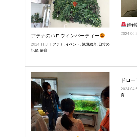
避難
2024.06.
アテナのハロウィンパーティー
2024.11.8
アテナ
,
イベント
,
施設紹介
,
日常の
記録
,
療育
ドローン
2024.04.
育