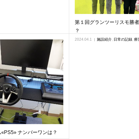
第１回グランツーリスモ勝
？
2024.04.1
施設紹介
,
日常の記録
,
療
«PS5» ナンバーワンは？