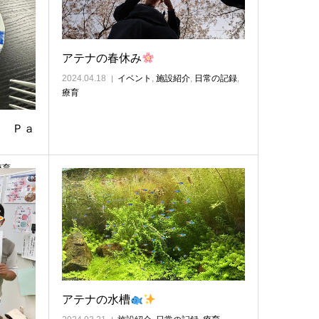
アテナの春休み
2024.04.18
イベント
,
施設紹介
,
日常の記録
,
療育
ｄ Ｐａ
療育
アテナの水槽