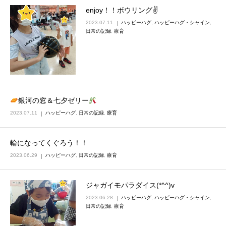
enjoy！！ボウリング✌
2023.07.11
ハッピーハグ
,
ハッピーハグ・シャイン
,
日常の記録
,
療育
銀河の窓＆七夕ゼリー
2023.07.11
ハッピーハグ
,
日常の記録
,
療育
輪になってくぐろう！！
2023.06.29
ハッピーハグ
,
日常の記録
,
療育
ジャガイモパラダイス(*^^)v
2023.06.28
ハッピーハグ
,
ハッピーハグ・シャイン
,
日常の記録
,
療育