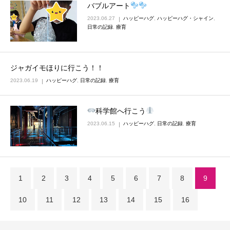
バブルアート
2023.06.27
ハッピーハグ
,
ハッピーハグ・シャイン
,
日常の記録
,
療育
ジャガイモほりに行こう！！
2023.06.19
ハッピーハグ
,
日常の記録
,
療育
科学館へ行こう
2023.06.15
ハッピーハグ
,
日常の記録
,
療育
1
2
3
4
5
6
7
8
9
10
11
12
13
14
15
16