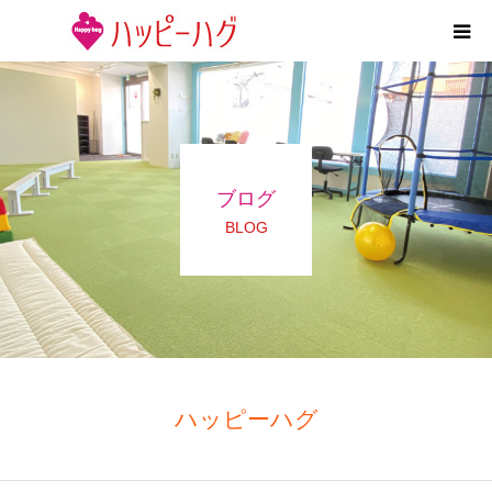
2つの特徴
5領域支援とお約束
ブログ
活動内容
BLOG
施設紹介
求人情報
運営会社
ハッピーハグ