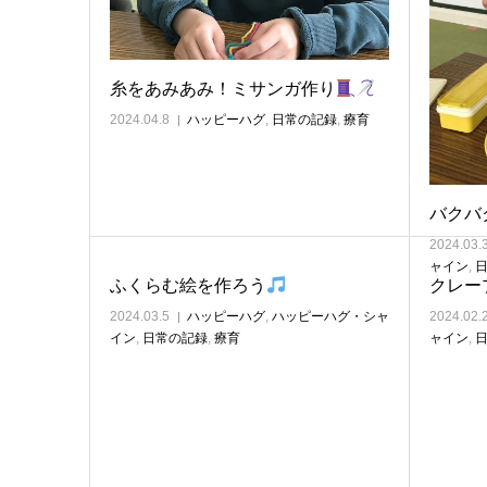
糸をあみあみ！ミサンガ作り
2024.04.8
ハッピーハグ
,
日常の記録
,
療育
バクバ
2024.03.
ャイン
,
ふくらむ絵を作ろう
クレー
2024.03.5
ハッピーハグ
,
ハッピーハグ・シャ
2024.02.
イン
,
日常の記録
,
療育
ャイン
,