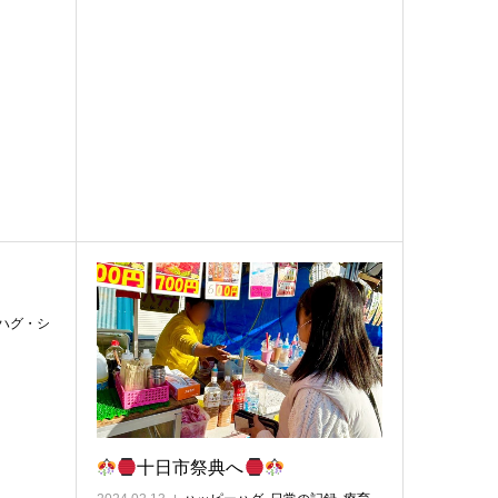
ハグ・シ
十日市祭典へ