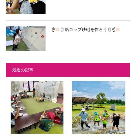
☝
紙コップ鉄砲を作ろう
☝
最近の記事