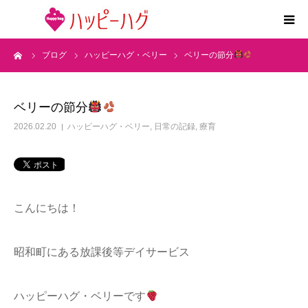
ーム
ブログ
ハッピーハグ・ベリー
ベリーの節分
2つの特徴
5領域支援とお約束
ベリーの節分
2026.02.20
ハッピーハグ・ベリー
,
日常の記録
,
療育
活動内容
施設紹介
こんにちは！
求人情報
昭和町にある放課後等デイサービス
運営会社
ハッピーハグ・ベリーです