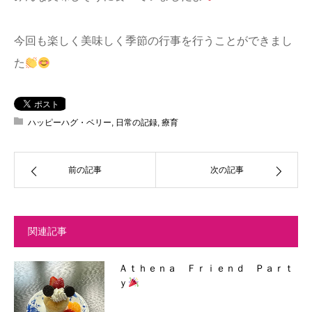
今回も楽しく美味しく季節の行事を行うことができまし
た
ハッピーハグ・ベリー
,
日常の記録
,
療育
前の記事
次の記事
関連記事
Ａｔｈｅｎａ Ｆｒｉｅｎｄ Ｐａｒｔ
ｙ