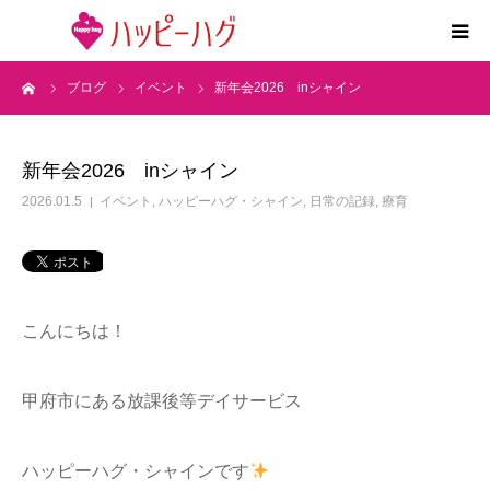
ーム
ブログ
イベント
新年会2026 inシャイン
2つの特徴
5領域支援とお約束
新年会2026 inシャイン
2026.01.5
イベント
,
ハッピーハグ・シャイン
,
日常の記録
,
療育
活動内容
施設紹介
こんにちは！
求人情報
甲府市にある放課後等デイサービス
運営会社
ハッピーハグ・シャインです