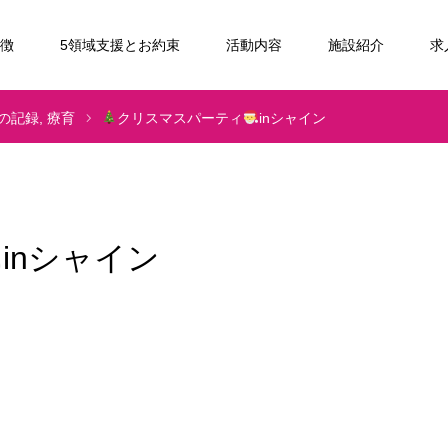
特徴
5領域支援とお約束
活動内容
施設紹介
求
の記録
療育
クリスマスパーティ
inシャイン
inシャイン