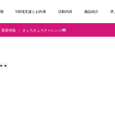
特徴
5領域支援とお約束
活動内容
施設紹介
求
重要情報
きょろきょろチャレンジ