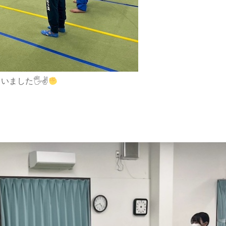
いました🖐
✌