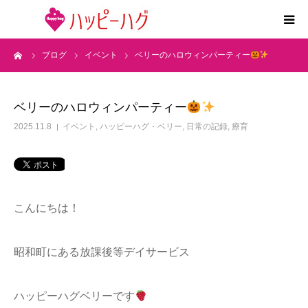
ーム
ブログ
イベント
ベリーのハロウィンパーティー
2つの特徴
5領域支援とお約束
ベリーのハロウィンパーティー
2025.11.8
イベント
,
ハッピーハグ・ベリー
,
日常の記録
,
療育
活動内容
施設紹介
こんにちは！
求人情報
昭和町にある放課後等デイサービス
運営会社
ハッピーハグベリーです