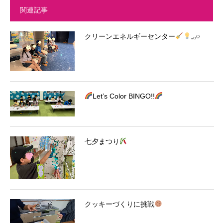
関連記事
クリーンエネルギーセンター
𓈒𓂂𓏸
Let’s Color BINGO!!
七夕まつり
クッキーづくりに挑戦