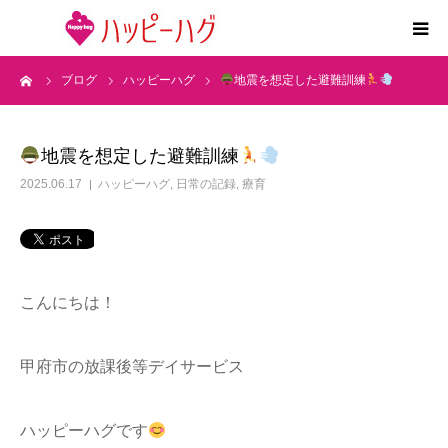
ーム
ブログ
ハッピーハグ
地震を想定した避難訓練
2つの特徴
5領域支援とお約束
地震を想定した避難訓練
2025.06.17
ハッピーハグ
,
日常の記録
,
療育
活動内容
施設紹介
こんにちは！
求人情報
甲府市の放課後等デイサービス
運営会社
ハッピーハグです