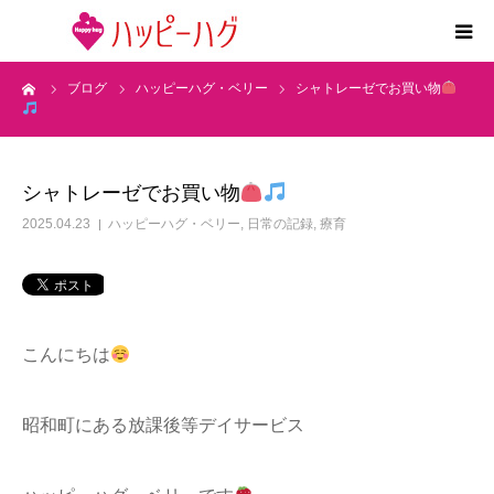
ーム
ブログ
ハッピーハグ・ベリー
シャトレーゼでお買い物
2つの特徴
5領域支援とお約束
シャトレーゼでお買い物
活動内容
2025.04.23
ハッピーハグ・ベリー
,
日常の記録
,
療育
施設紹介
求人情報
こんにちは
運営会社
昭和町にある放課後等デイサービス