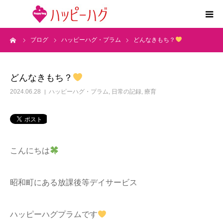
ーム
ブログ
ハッピーハグ・プラム
どんなきもち？
2つの特徴
5領域支援とお約束
どんなきもち？
2024.06.28
ハッピーハグ・プラム
,
日常の記録
,
療育
活動内容
施設紹介
こんにちは
求人情報
昭和町にある放課後等デイサービス
運営会社
ハッピーハグプラムです