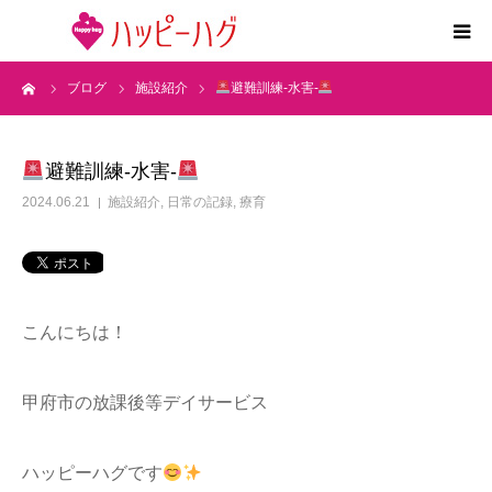
ーム
ブログ
施設紹介
避難訓練-水害-
2つの特徴
5領域支援とお約束
避難訓練-水害-
2024.06.21
施設紹介
,
日常の記録
,
療育
活動内容
施設紹介
こんにちは！
求人情報
甲府市の放課後等デイサービス
運営会社
ハッピーハグです