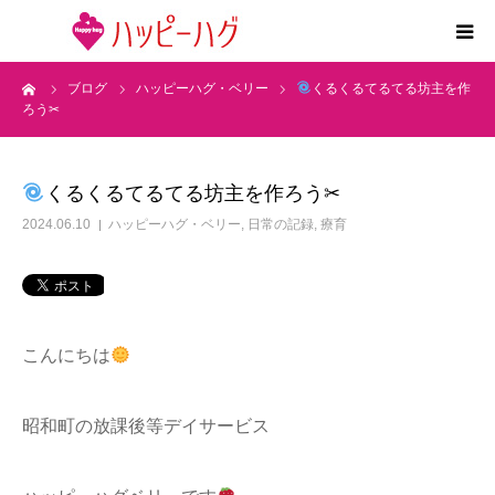
ーム
ブログ
ハッピーハグ・ベリー
くるくるてるてる坊主を作
2つの特徴
ろう✂
5領域支援とお約束
くるくるてるてる坊主を作ろう✂
活動内容
2024.06.10
ハッピーハグ・ベリー
,
日常の記録
,
療育
施設紹介
求人情報
こんにちは
運営会社
昭和町の放課後等デイサービス