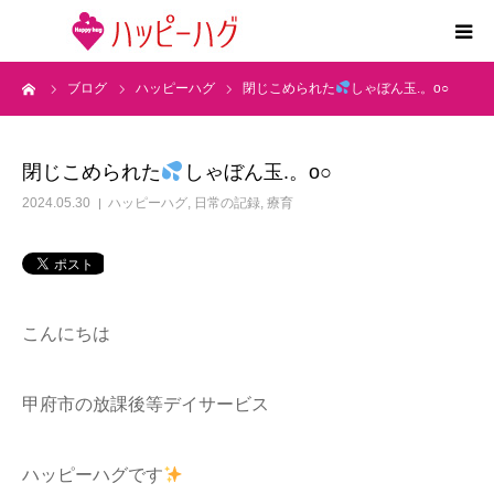
ーム
ブログ
ハッピーハグ
閉じこめられた
しゃぼん玉.。o○
2つの特徴
5領域支援とお約束
閉じこめられた
しゃぼん玉.。o○
2024.05.30
ハッピーハグ
,
日常の記録
,
療育
活動内容
施設紹介
こんにちは
求人情報
甲府市の放課後等デイサービス
運営会社
ハッピーハグです