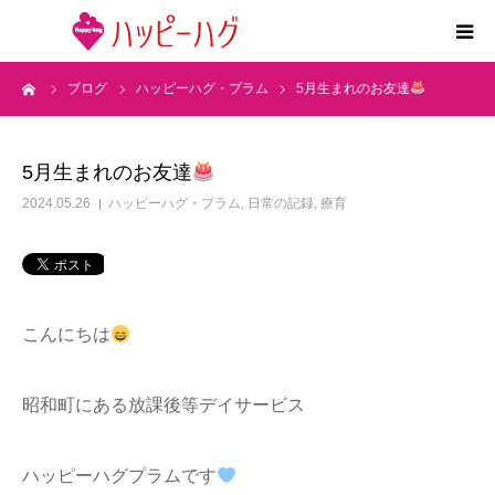
ーム
ブログ
ハッピーハグ・プラム
5月生まれのお友達
2つの特徴
5領域支援とお約束
5月生まれのお友達
2024.05.26
ハッピーハグ・プラム
,
日常の記録
,
療育
活動内容
施設紹介
こんにちは
求人情報
昭和町にある放課後等デイサービス
運営会社
ハッピーハグプラムです