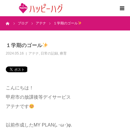
ーム
ブログ
アテナ
１学期のゴール
2つの特徴
5領域支援とお約束
１学期のゴール
2024.05.16
アテナ
,
日常の記録
,
療育
活動内容
施設紹介
こんにちは！
求人情報
甲府市の放課後等デイサービス
アテナです
運営会社
以前作成したMY PLAN(｡･ω･)φ.