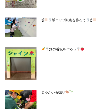
☝
紙コップ鉄砲を作ろう
☝
畑の看板を作ろう
じゃがいも掘り