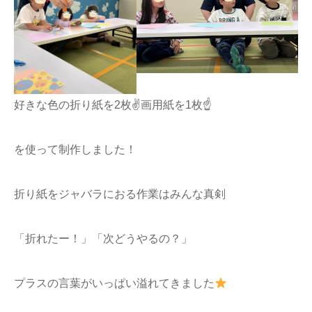
好きな色の折り紙を2枚✌️画用紙を1枚☝‪‪
を使って制作しました！
折り紙をジャバラにおる作業はみんな真剣
「折れたー！」「次どうやるの？」
プラスの言葉がいっぱい溢れてきました