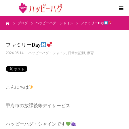
ーム
ブログ
ハッピーハグ・シャイン
ファミリー‪𝐃𝐚𝐲‬
2つの特徴
5領域支援とお約束
ファミリー‪𝐃𝐚𝐲‬
2024.05.14
ハッピーハグ・シャイン
,
日常の記録
,
療育
活動内容
施設紹介
こんにちは
求人情報
甲府市の放課後等デイサービス
運営会社
ハッピーハグ・シャインです