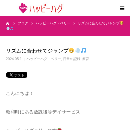
ーム
ブログ
ハッピーハグ・ベリー
リズムに合わせてジャンプ
2つの特徴
5領域支援とお約束
リズムに合わせてジャンプ
活動内容
2024.05.1
ハッピーハグ・ベリー
,
日常の記録
,
療育
施設紹介
求人情報
こんにちは！
運営会社
昭和町にある放課後等デイサービス