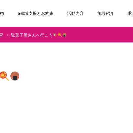
特徴
5領域支援とお約束
活動内容
施設紹介
求
育
駄菓子屋さんへ行こう