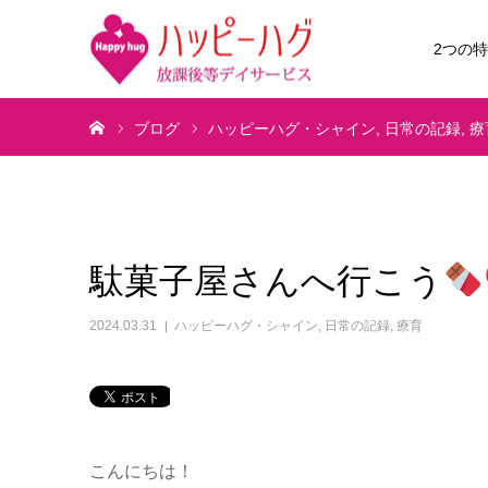
2つの
ホーム
ブログ
ハッピーハグ・シャイン
日常の記録
療
駄菓子屋さんへ行こう
2024.03.31
ハッピーハグ・シャイン
,
日常の記録
,
療育
こんにちは！