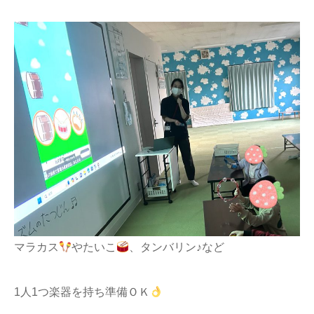
マラカス
やたいこ
、タンバリン♪など
1人1つ楽器を持ち準備ＯＫ