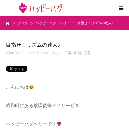
ーム
ブログ
ハッピーハグ・ベリー
目指せ！リズムの達人♪
2つの特徴
5領域支援とお約束
目指せ！リズムの達人♪
2024.02.23
ハッピーハグ・ベリー
,
日常の記録
,
療育
活動内容
施設紹介
こんにちは
求人情報
昭和町にある放課後等デイサービス
運営会社
ハッピーハグベリーです