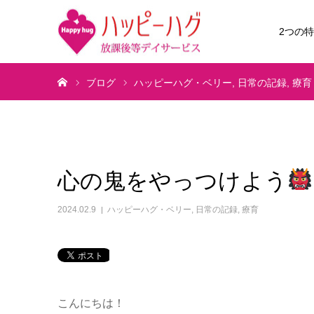
2つの
ホーム
ブログ
ハッピーハグ・ベリー
日常の記録
療育
心の鬼をやっつけよう
2024.02.9
ハッピーハグ・ベリー
,
日常の記録
,
療育
こんにちは！