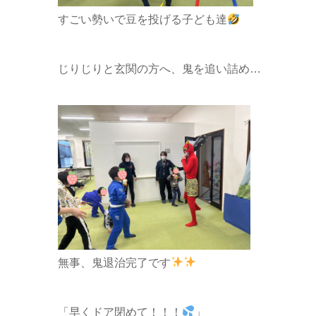
すごい勢いで豆を投げる子ども達
じりじりと玄関の方へ、鬼を追い詰め…
無事、鬼退治完了です
「早くドア閉めて！！！
」