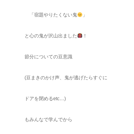
「宿題やりたくない鬼
」
と心の鬼が沢山出ました
！
節分についての豆意識
(豆まきのかけ声、鬼が逃げたらすぐに
ドアを閉めるetc…)
もみんなで学んでから