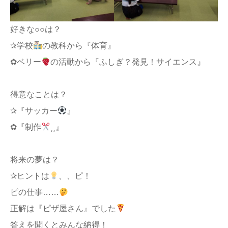
好きな○○は？
✰学校
の教科から『体育』
✿ベリー
の活動から『ふしぎ？発見！サイエンス』
得意なことは？
✰『サッカー
』
✿『制作
⸒⸒』
将来の夢は？
✰ヒントは
、、ピ！
ピの仕事……
正解は『ピザ屋さん』でした
答えを聞くとみんな納得！