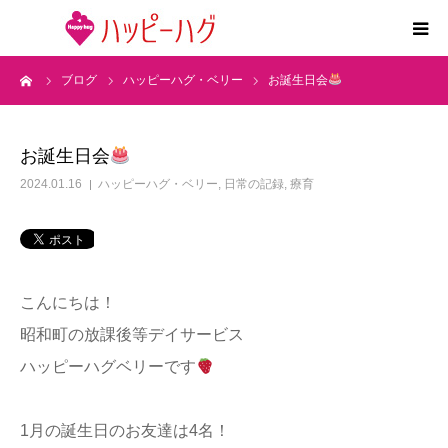
ーム
ブログ
ハッピーハグ・ベリー
お誕生日会
2つの特徴
5領域支援とお約束
お誕生日会
2024.01.16
ハッピーハグ・ベリー
,
日常の記録
,
療育
活動内容
施設紹介
こんにちは！
求人情報
昭和町の放課後等デイサービス
ハッピーハグベリーです
運営会社
1月の誕生日のお友達は4名！