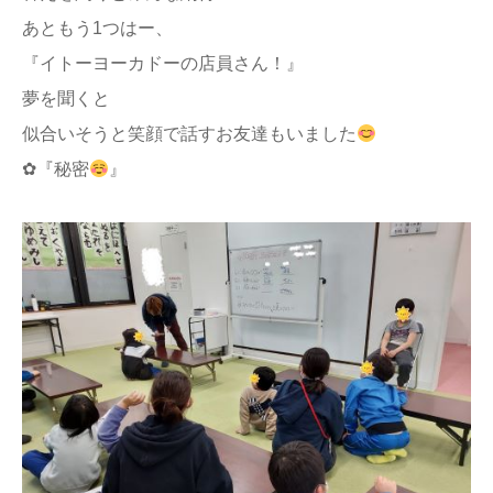
あともう1つはー、
『イトーヨーカドーの店員さん！』
夢を聞くと
似合いそうと笑顔で話すお友達もいました
✿『秘密
』