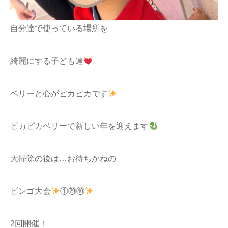
自分達で使っている場所を
綺麗にする子ども達
ベリーと心がピカピカです
ピカピカベリーで新しい年を迎えます
大掃除の後は…お待ちかねの
ビンゴ大会
①㉙㊵
2回開催！