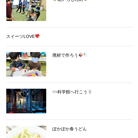
スイーツLOVE
廃材で作ろう
科学館へ行こう
ぽかぽか春うどん