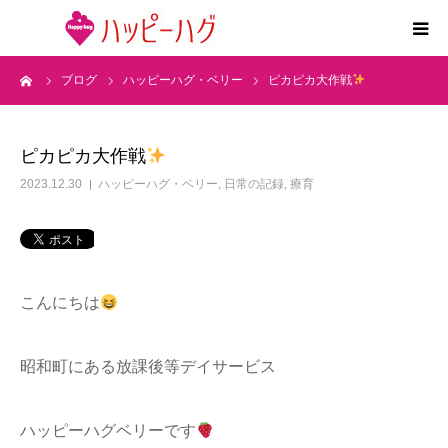
ーム
ブログ
ハッピーハグ・ベリー
ピカピカ大作戦
2つの特徴
5領域支援とお約束
ピカピカ大作戦
2023.12.30
ハッピーハグ・ベリー
,
日常の記録
,
療育
活動内容
施設紹介
こんにちは
求人情報
昭和町にある放課後等デイサービス
運営会社
ハッピーハグベリーです