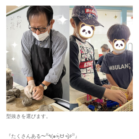
型抜きを選びます。
『たくさんある〜⁽⁽٩(๑˃̶͈̀ ᗨ ˂̶͈́)۶⁾⁾』