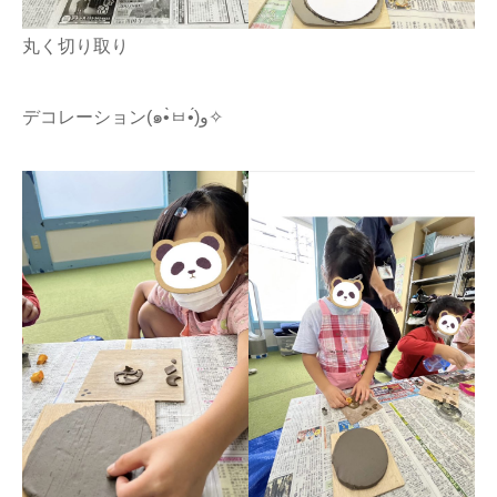
丸く切り取り
デコレーション(๑•̀ㅂ•́)و✧