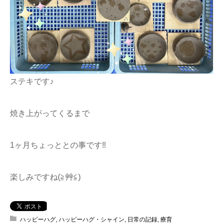
ステキです♪
焼き上がってくるまで
1ヶ月ちょっととの事です‼︎
楽しみですね(≧艸≦)
ハッピーハグ
,
ハッピーハグ・シャイン
,
日常の記録
,
療育