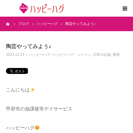
ーム
ブログ
ハッピーハグ
陶芸やってみよう♪
2つの特徴
5領域支援とお約束
陶芸やってみよう♪
2023.12.13
ハッピーハグ
,
ハッピーハグ・シャイン
,
日常の記録
,
療育
活動内容
施設紹介
こんにちは
求人情報
甲府市の放課後等デイサービス
運営会社
ハッピーハグ