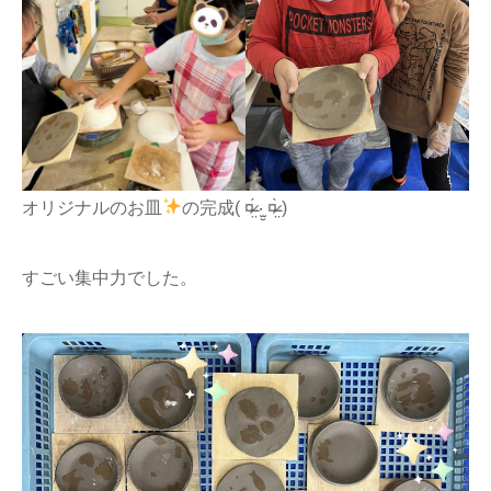
オリジナルのお皿
の完成( ¤̴̶̷̤́ ‧̫̮ ¤̴̶̷̤̀ )
すごい集中力でした。