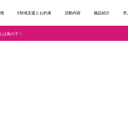
特徴
5領域支援とお約束
活動内容
施設紹介
求
もは風の子！