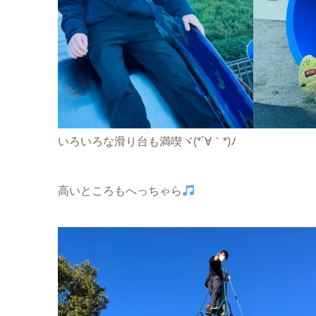
いろいろな滑り台も満喫ヾ(*´∀｀*)ﾉ
高いところもへっちゃら