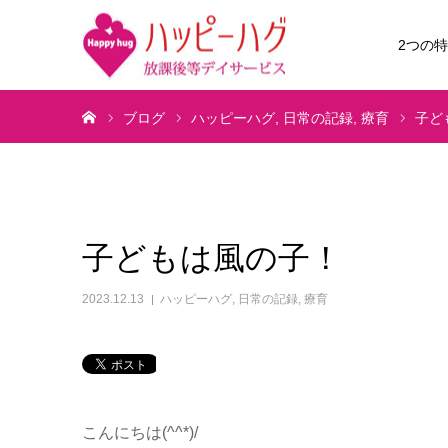
2つの
ホーム
ブログ
ハッピーハグ
日常の記録
療育
子ど
子どもは風の子！
2023.12.13
ハッピーハグ
,
日常の記録
,
療育
こんにちは(^^*)/