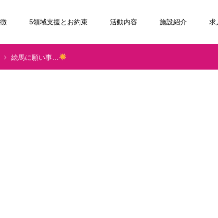
特徴
5領域支援とお約束
活動内容
施設紹介
求
絵馬に願い事…