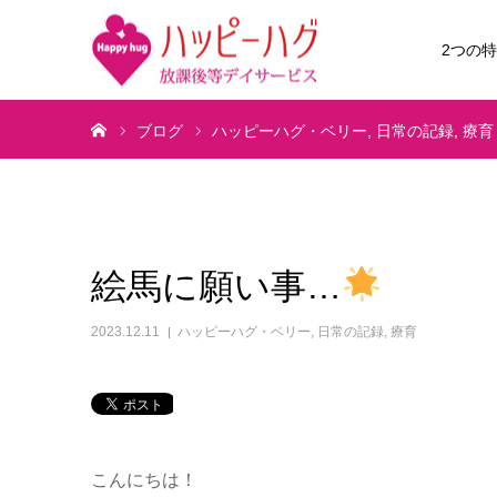
2つの
ホーム
ブログ
ハッピーハグ・ベリー
日常の記録
療育
絵馬に願い事…
2023.12.11
ハッピーハグ・ベリー
,
日常の記録
,
療育
こんにちは！