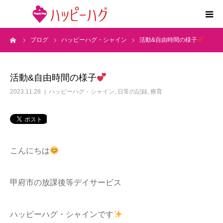
ーム
ブログ
ハッピーハグ・シャイン
活動&自由時間の様子
2つの特徴
5領域支援とお約束
活動&自由時間の様子
2023.11.28
ハッピーハグ・シャイン
,
日常の記録
,
療育
活動内容
施設紹介
こんにちは
求人情報
甲府市の放課後等デイサービス
運営会社
ハッピーハグ・シャインです