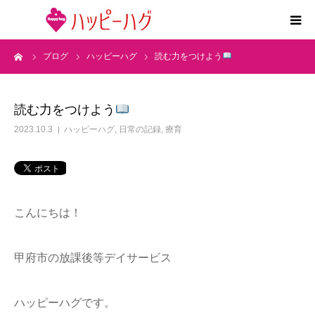
ーム
ブログ
ハッピーハグ
読む力をつけよう
2つの特徴
5領域支援とお約束
読む力をつけよう
2023.10.3
ハッピーハグ
,
日常の記録
,
療育
活動内容
施設紹介
こんにちは！
求人情報
甲府市の放課後等デイサービス
運営会社
ハッピーハグです。