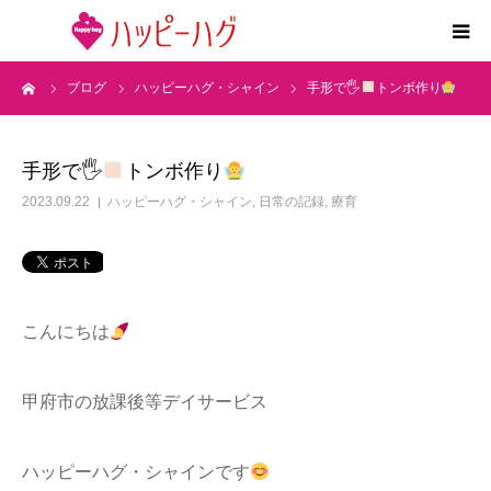
ーム
ブログ
ハッピーハグ・シャイン
手形で🖐
トンボ作り
2つの特徴
5領域支援とお約束
手形で🖐
トンボ作り
2023.09.22
ハッピーハグ・シャイン
,
日常の記録
,
療育
活動内容
施設紹介
こんにちは
求人情報
甲府市の放課後等デイサービス
運営会社
ハッピーハグ・シャインです