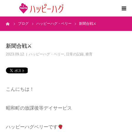
ーム
ブログ
ハッピーハグ・ベリー
新聞合戦⚔
2つの特徴
5領域支援とお約束
新聞合戦⚔
2023.09.12
ハッピーハグ・ベリー
,
日常の記録
,
療育
活動内容
施設紹介
こんにちは！
求人情報
昭和町の放課後等デイサービス
運営会社
ハッピーハグベリーです