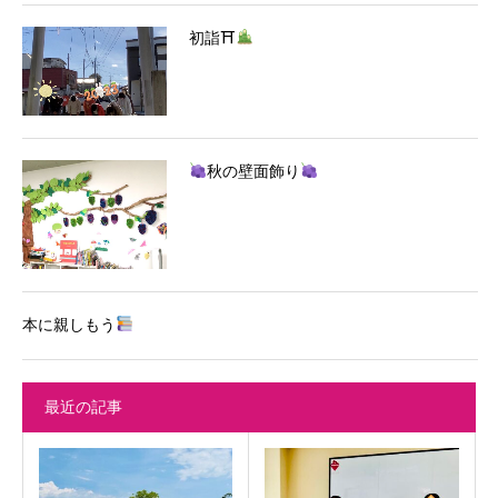
初詣⛩
秋の壁面飾り
本に親しもう
最近の記事