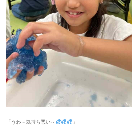
「うわ～気持ち悪い～
」