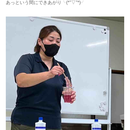
あっという間にできあがり╰(*°▽°*)╯