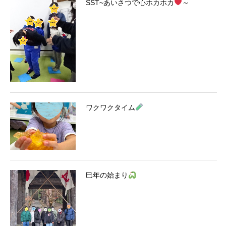
SST~あいさつで心ホカホカ
～
ワクワクタイム
巳年の始まり