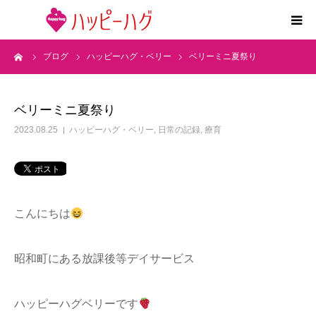
ーム
ブログ
ハッピーハグ・ベリー
ベリーミニ夏祭り
2つの特徴
5領域支援とお約束
ベリーミニ夏祭り
2023.08.25
ハッピーハグ・ベリー
,
日常の記録
,
療育
活動内容
施設紹介
こんにちは
求人情報
昭和町にある放課後等デイサービス
運営会社
ハッピーハグベリーです