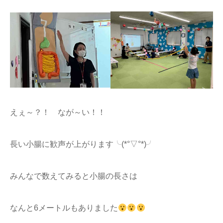
えぇ～？！ なが～い！！
長い小腸に歓声が上がります╰(*°▽°*)╯
みんなで数えてみると小腸の長さは
なんと6メートルもありました