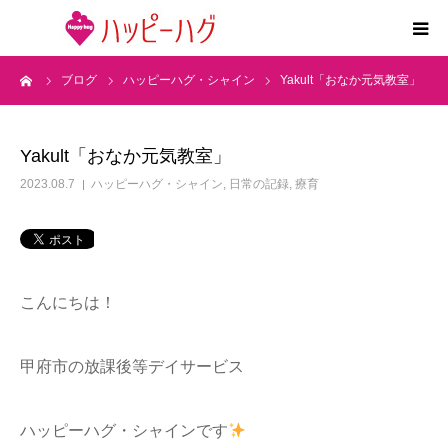
ーム
ブログ
ハッピーハグ・シャイン
Yakult「おなか元気教室」
2つの特徴
5領域支援とお約束
Yakult「おなか元気教室」
2023.08.7
ハッピーハグ・シャイン
,
日常の記録
,
療育
活動内容
施設紹介
こんにちは！
求人情報
甲府市の放課後等デイサービス
運営会社
ハッピーハグ・シャインです